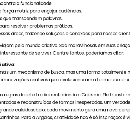
contra a funcionalidade.
 força motriz para engajar audiências.
 que transcendem palavras.
 para resolver problemas práticos.
ssas áreas, trazendo soluções e conexões para nossos client
viajam pelo mundo criativo. São maravilhosas em suas cri
interessante de se viver. Dentre tantos, poderíamos citar:
iativa:
is um mecanismo de busca, mas uma forma totalmente nova 
foram inovações criativas que revolucionaram a forma como 
as regras da arte tradicional, criando o Cubismo. Ele transfo
tadas e reconstruídas de formas inesperadas. Um verdadei
m grande caleidoscópio: cada movimento gera uma nova pers
nhos. Para a Argaios, criatividade não é só inspiração: é vi