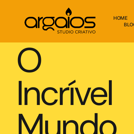
HOME
BLO
O
Incrível
Mundo