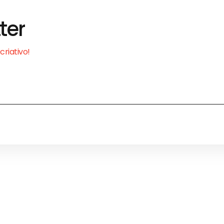
ter
riativo!