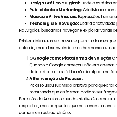
Design Gráfico e Digital:
Onde a estética en
Publicidade e Marketing:
Criatividade como
Música e Artes Visuais:
Expressões humanas
Tecnologia e Inovação:
Usar a criatividade
Na Argaios, buscamos navegar e explorar várias de
Existem inúmeras empresas e personalidades que 
colorido, mais desenvolvido, mas harmonioso, mais 
O Google como Plataforma de Solução Cr
Quando o Google começou, não era apenas ma
da interface e a sofisticação do algoritmo 
A Reinvenção do Picasso:
Picasso usou sua visão criativa para quebrar 
mostrando que as formas podiam ser fragmen
Para nós, da Argaios, o mundo criativo é como u
respostas, mas perguntas que nos levam a novos cami
comum em extraordinário.