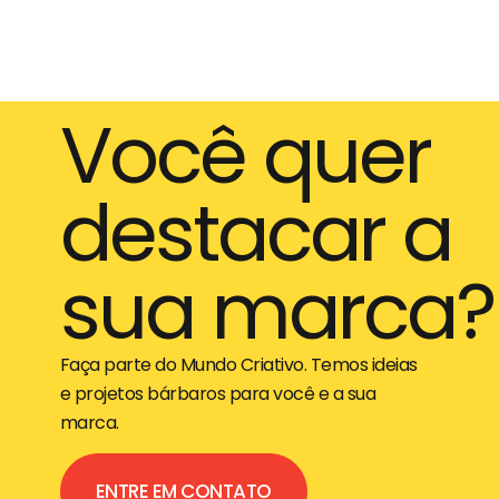
Você quer
destacar a
sua marca?
Faça parte do Mundo Criativo. Temos ideias
e projetos bárbaros para você e a sua
marca.
ENTRE EM CONTATO