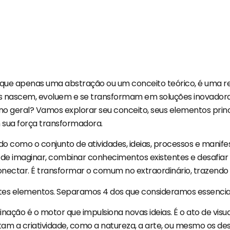
 que apenas uma abstração ou um conceito teórico, é uma real
s nascem, evoluem e se transformam em soluções inovadoras,
o” no geral? Vamos explorar seu conceito, seus elementos pr
sua força transformadora.
do como o conjunto de atividades, ideias, processos e manif
 imaginar, combinar conhecimentos existentes e desafiar os
onectar. É transformar o comum no extraordinário, trazendo f
entes elementos. Separamos 4 dos que consideramos essencia
nação é o motor que impulsiona novas ideias. É o ato de visual
m a criatividade, como a natureza, a arte, ou mesmo os desa